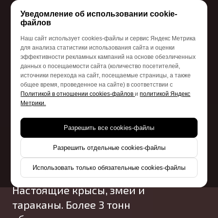
Уведомление об использовании cookie-
Заказать звонок
файлов
Наш сайт использует cookies-файлы и сервис Яндекс Метрика
+7 (499) 302-37-23
для анализа статистики использования сайта и оценки
эффективности рекламных кампаний на основе обезличенных
данных о посещаемости сайта (количество посетителей,
Детский день рождения
источники перехода на сайт, посещаемые страницы, а также
общее время, проведенное на сайте) в соответствии с
в формате
Политикой в отношении cookies-файлов
и
политикой Яндекс
легендарного
Метрики.
телешоу
«Форт Боярд»
Разрешить все cookies-файлы
Разрешить отдельные cookies-файлы
Праздник, который запомнится
на всю жизнь
Использовать только обязательные cookies-файлы
Настоящие крысы, змеи и
тараканы. Более 3 тонн