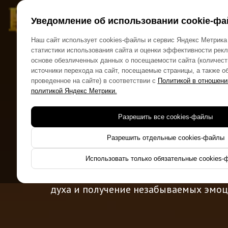
Главная
Получить смету
Отзывы
Уведомление об использовании cookie-фа
Наш сайт использует cookies-файлы и сервис Яндекс Метрика
статистики использования сайта и оценки эффективности рек
основе обезличенных данных о посещаемости сайта (количест
КОРПОРАТИВЫ В СТ
источники перехода на сайт, посещаемые страницы, а также о
проведенное на сайте) в соответствии с
Политикой в отношени
ФОРТ БО
политикой Яндекс Метрики.
Разрешить все cookies-файлы
Разрешить отдельные cookies-файлы
Использовать только обязательные cookies-
Уникальный формат тимбилдинга, н
на сплочение коллектива, повышение
духа и получение незабываемых эмоц