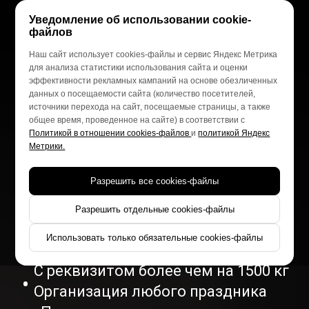
Уведомление об использовании cookie-
Специальная
файлов
программа на 23
Наш сайт использует cookies-файлы и сервис Яндекс Метрика
для анализа статистики использования сайта и оценки
февраля и 8 марта
эффективности рекламных кампаний на основе обезличенных
данных о посещаемости сайта (количество посетителей,
в стиле Игрового-шоу
источники перехода на сайт, посещаемые страницы, а также
общее время, проведенное на сайте) в соответствии с
«Форт Боярд»
Политикой в отношении cookies-файлов
и
политикой Яндекс
Метрики.
для детей и взрослых!
Разрешить все cookies-файлы
Необычные испытания разной
Разрешить отдельные cookies-файлы
сложности
Использовать только обязательные cookies-файлы
Площадка площадью 500 м²
С реквизитом более чем на 1500 кг
Организация любого праздника