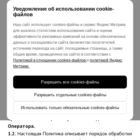
ПОЛИТИКА В ОТНОШЕНИИ ОБРАБОТКИ
Уведомление об использовании cookie-
файлов
ПЕРСОНАЛЬНЫХ ДАННЫХ
Наш сайт использует cookies-файлы и сервис Яндекс Метрика
1. Общие положения
для анализа статистики использования сайта и оценки
1.1.
Политика в отношении обработки персональных
эффективности рекламных кампаний на основе обезличенных
данных
данных о посещаемости сайта (количество посетителей,
Индивидуальный предприниматель
источники перехода на сайт, посещаемые страницы, а также
Вознесенский Сергей Валерьевич
общее время, проведенное на сайте) в соответствии с
319508100022584
(далее – «Оператор»)
Политикой в отношении cookies-файлов
и
политикой Яндекс
разработана в соответствии с требованиями ч. 2 ст.
Метрики.
18.1 Федерального закона от 27 июля 2006 г. № 152-
ФЗ «О персональных данных» (далее –
Разрешить все cookies-файлы
«Федеральный закон №152-ФЗ») и предназначена
Разрешить отдельные cookies-файлы
для предоставления неограниченного доступа к
информации в отношении обработки персональных
Использовать только обязательные cookies-файлы
данных, а также к сведениям о реализуемых
требованиях к защите персональных данных
Оператора.
1.2.
Настоящая Политика описывает порядок обработки