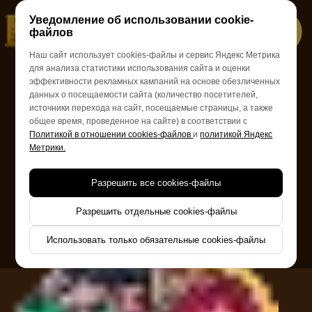
Уведомление об использовании cookie-
файлов
Наш сайт использует cookies-файлы и сервис Яндекс Метрика
КОРПОРАТИВЫ В СТИЛЕ
для анализа статистики использования сайта и оценки
эффективности рекламных кампаний на основе обезличенных
ТЕЛЕШОУ
данных о посещаемости сайта (количество посетителей,
источники перехода на сайт, посещаемые страницы, а также
ФОРТ БОЯРД
общее время, проведенное на сайте) в соответствии с
Политикой в отношении cookies-файлов
и
политикой Яндекс
Метрики.
Разрешить все cookies-файлы
Уникальный формат тимбилдинга, направленный
на сплочение коллектива, повышение командного
духа и получение незабываемых эмоций.
Разрешить отдельные cookies-файлы
Использовать только обязательные cookies-файлы