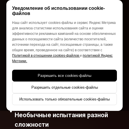
Уведомление об использовании cookie-
Организуем Взрослый
файлов
день рождения
Наш сайт использует cookies-файлы и сервис Яндекс Метрика
для анализа статистики использования сайта и оценки
в стиле уникального
эффективности рекламных кампаний на основе обезличенных
данных о посещаемости сайта (количество посетителей,
Игрового-ШОУ
источники перехода на сайт, посещаемые страницы, а также
общее время, проведенное на сайте) в соответствии с
Форт Боярд
Политикой в отношении cookies-файлов
и
политикой Яндекс
Метрики.
Нет аналогов в России
Разрешить все cookies-файлы
Разрешить отдельные cookies-файлы
Продолжительность праздника от
Использовать только обязательные cookies-файлы
2.5 до 5 часов
Необычные испытания разной
сложности